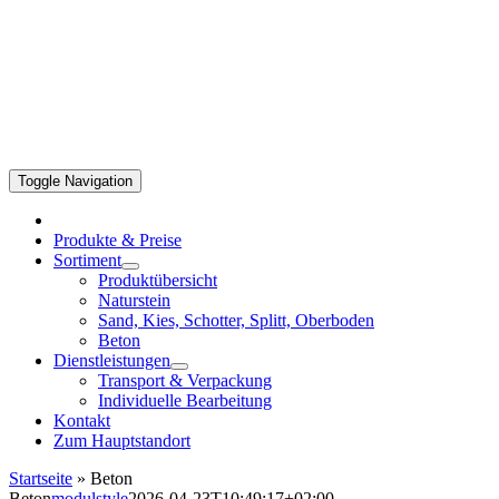
Toggle Navigation
Produkte & Preise
Sortiment
Produktübersicht
Naturstein
Sand, Kies, Schotter, Splitt, Oberboden
Beton
Dienstleistungen
Transport & Verpackung
Individuelle Bearbeitung
Kontakt
Zum Hauptstandort
Startseite
»
Beton
Beton
modulstyle
2026-04-23T10:49:17+02:00