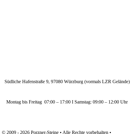
Südliche Hafenstraße 9, 97080 Würzburg (vormals LZR Gelände)
info-wue@porzner-steine.de
Montag bis Freitag 07:00 – 17:00 I Samstag: 09:00 – 12:00 Uhr
Angebote & Beratung 09547 8704 27
Verladung & Verkauf 0931 99135469
© 2009 - 2026 Porzner-Steine • Alle Rechte vorbehalten •